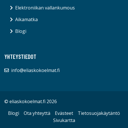
Elektroniikan vallankumous
Aikamatka
Blogi
YHTEYSTIEDOT
info@eliaskokoelmat.fi
© eliaskokoelmat.fi 2026
Blogi
Ota yhteyttä
Evästeet
Tietosuojakäytäntö
Sivukartta