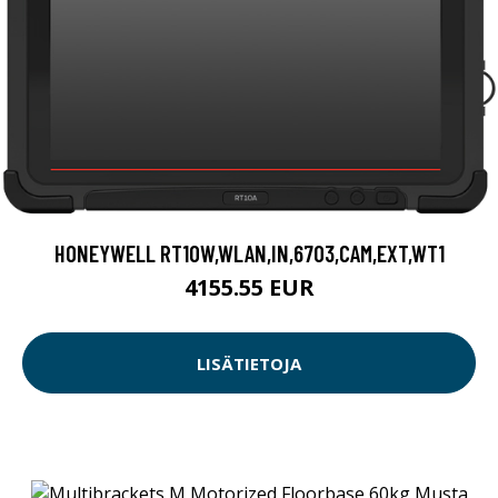
HONEYWELL RT10W,WLAN,IN,6703,CAM,EXT,WT1
4155.55 EUR
LISÄTIETOJA