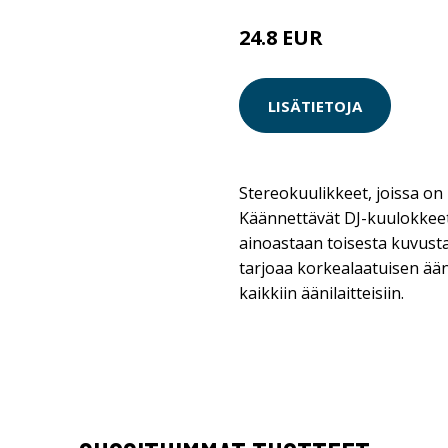
24.8 EUR
LISÄTIETOJA
Stereokuulikkeet, joissa on
Käännettävät DJ-kuulokkeet,
ainoastaan toisesta kuvust
tarjoaa korkealaatuisen ään
kaikkiin äänilaitteisiin.