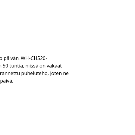
o päivän. WH-CH520-
50 tuntia, niissä on vakaat
arannettu puheluteho, joten ne
päivä.