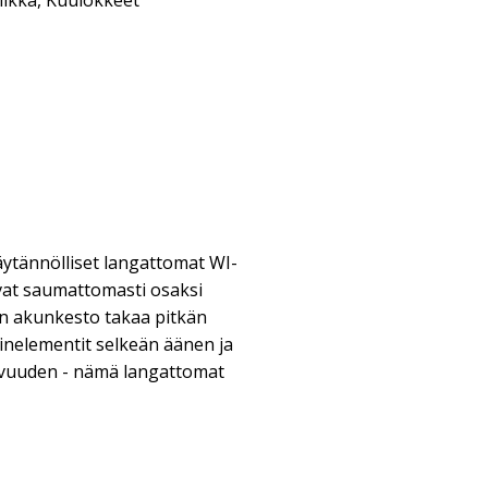
iikka
,
Kuulokkeet
äytännölliset langattomat WI-
vat saumattomasti osaksi
nin akunkesto takaa pitkän
inelementit selkeän äänen ja
vuuden - nämä langattomat