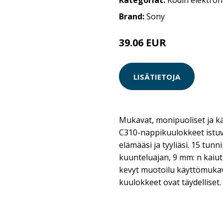
Kategoriat:
Kodin elektron
Brand:
Sony
39.06 EUR
LISÄTIETOJA
Mukavat, monipuoliset ja k
C310-nappikuulokkeet istu
elämääsi ja tyyliäsi. 15 tun
kuunteluajan, 9 mm: n kaiut
kevyt muotoilu käyttömuka
kuulokkeet ovat täydelliset.