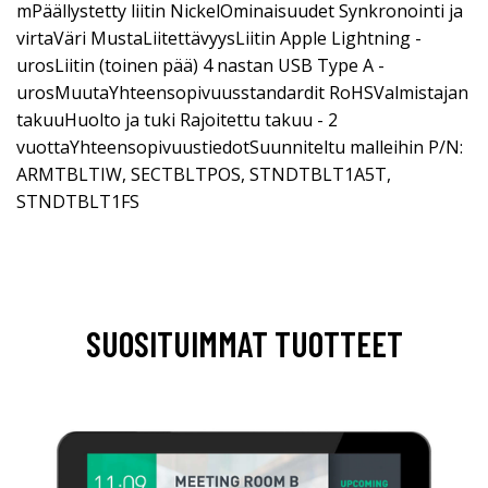
mPäällystetty liitin NickelOminaisuudet Synkronointi ja
virtaVäri MustaLiitettävyysLiitin Apple Lightning -
urosLiitin (toinen pää) 4 nastan USB Type A -
urosMuutaYhteensopivuusstandardit RoHSValmistajan
takuuHuolto ja tuki Rajoitettu takuu - 2
vuottaYhteensopivuustiedotSuunniteltu malleihin P/N:
ARMTBLTIW, SECTBLTPOS, STNDTBLT1A5T,
STNDTBLT1FS
SUOSITUIMMAT TUOTTEET