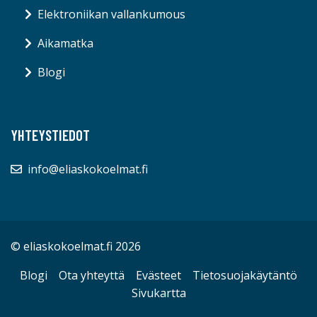
Elektroniikan vallankumous
Aikamatka
Blogi
YHTEYSTIEDOT
info@eliaskokoelmat.fi
© eliaskokoelmat.fi 2026
Blogi
Ota yhteyttä
Evästeet
Tietosuojakäytäntö
Sivukartta