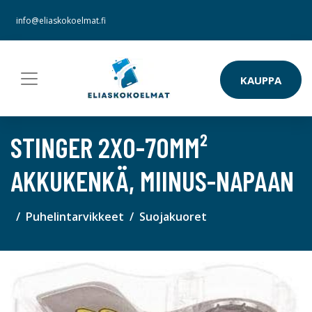
info@eliaskokoelmat.fi
KAUPPA
STINGER 2X0-70MM²
AKKUKENKÄ, MIINUS-NAPAAN
Puhelintarvikkeet
Suojakuoret