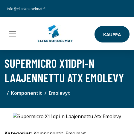
info@eliaskokoelmat.fi
KAUPPA
SUPERMICRO X11DPI-N
LAAJENNETTU ATX EMOLEVY
Komponentit
Emolevyt
Kategoriat:
Komponentit
,
Emolevyt