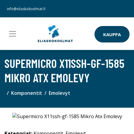
info@eliaskokoelmat.fi
KAUPPA
SUPERMICRO X11SSH-GF-1585
MIKRO ATX EMOLEVY
Komponentit
Emolevyt
Kategoriat:
Komponentit
,
Emolevyt