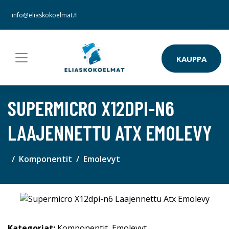
info@eliaskokoelmat.fi
KAUPPA
SUPERMICRO X12DPI-N6
LAAJENNETTU ATX EMOLEVY
Komponentit
Emolevyt
Kategoriat:
Komponentit
,
Emolevyt