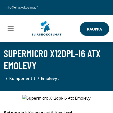
info@eliaskokoelmat.fi
KAUPPA
SUPERMICRO X12DPL-I6 ATX
EMOLEVY
Komponentit
Emolevyt
Kategoriat:
Komponentit
,
Emolevyt