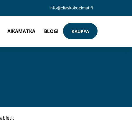
info@eliaskokoelmat.fi
AIKAMATKA
BLOGI
KAUPPA
abletit