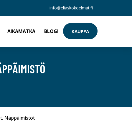
info@eliaskokoelmat.fi
AIKAMATKA
BLOGI
KAUPPA
ÄPPÄIMISTÖ
t
,
Näppäimistöt