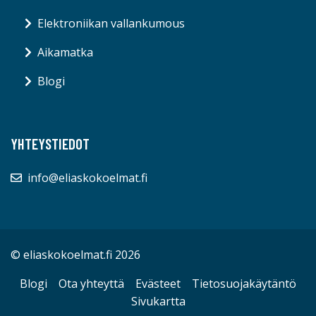
Elektroniikan vallankumous
Aikamatka
Blogi
YHTEYSTIEDOT
info@eliaskokoelmat.fi
© eliaskokoelmat.fi 2026
Blogi
Ota yhteyttä
Evästeet
Tietosuojakäytäntö
Sivukartta