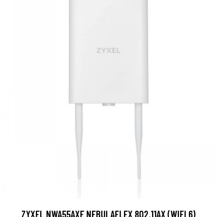
ZYXEL NWA55AXE NEBULAFLEX 802.11AX (WIFI 6)