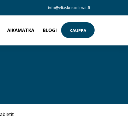
info@eliaskokoelmat.fi
AIKAMATKA
BLOGI
KAUPPA
abletit