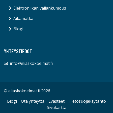
Elektroniikan vallankumous
Aikamatka
Blogi
YHTEYSTIEDOT
info@eliaskokoelmat.fi
© eliaskokoelmat.fi 2026
Blogi
Ota yhteyttä
Evästeet
Tietosuojakäytäntö
Sivukartta