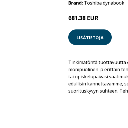
Brand:
Toshiba dynabook
681.38 EUR
LISÄTIETOJA
Tinkimätöntä tuottavuutta 
monipuolinen ja erittäin teho
tai opiskelupäiväsi vaatimuk
edullisin kannettavamme, s
suorituskyvyn suhteen. Teh