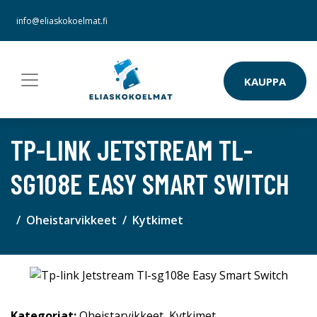
info@eliaskokoelmat.fi
KAUPPA
TP-LINK JETSTREAM TL-
SG108E EASY SMART SWITCH
Oheistarvikkeet
Kytkimet
Kategoriat:
Oheistarvikkeet
,
Kytkimet