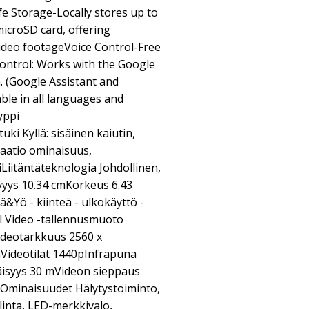
 Storage-Locally stores up to
icroSD card, offering
video footageVoice Control-Free
ontrol: Works with the Google
. (Google Assistant and
ble in all languages and
yppi
i Kyllä: sisäinen kaiutin,
atio ominaisuus,
Liitäntäteknologia Johdollinen,
yys 10.34 cmKorkeus 6.43
&Yö - kiinteä - ulkokäyttö -
al Video -tallennusmuoto
videotarkkuus 2560 x
äVideotilat 1440pInfrapuna
äisyys 30 mVideon sieppaus
Ominaisuudet Hälytystoiminto,
linta, LED-merkkivalo,