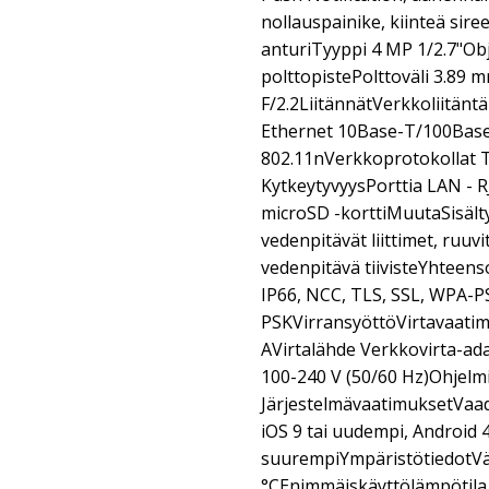
nollauspainike, kiinteä sire
anturiTyyppi 4 MP 1/2.7"Obj
polttopistePolttoväli 3.89
F/2.2LiitännätVerkkoliitäntä
Ethernet 10Base-T/100Base
802.11nVerkkoprotokollat T
KytkeytyvyysPorttia LAN - R
microSD -korttiMuutaSisälty
vedenpitävät liittimet, ruuvi
vedenpitävä tiivisteYhteen
IP66, NCC, TLS, SSL, WPA-
PSKVirransyöttöVirtavaatimu
AVirtalähde Verkkovirta-ada
100-240 V (50/60 Hz)Ohjelmi
JärjestelmävaatimuksetVaad
iOS 9 tai uudempi, Android 4
suurempiYmpäristötiedotVä
°CEnimmäiskäyttölämpötila 