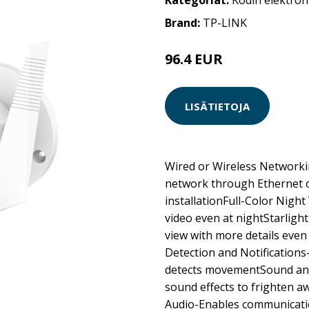
Kategoriat:
Kodin elektron
Brand:
TP-LINK
96.4 EUR
LISÄTIETOJA
Wired or Wireless Networki
network through Ethernet or
installationFull-Color Night
video even at nightStarlight
view with more details even
Detection and Notification
detects movementSound and
sound effects to frighten 
Audio-Enables communicatio