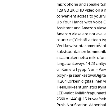
microphone and speakerSafe
128 GB 2K QHD video on a m
convenient access to your 
Up Your Hands with Voice C
Assistant and Amazon Alexa
Amazon Alexa are not availa
countries)YleistäLaitteen ty
VerkkovalvontakameraÄänituk
kaksisuuntainen kommunika
sisäänrakennettu mikrofoni
langatonLeveys 14.23 cmSyv
cmKameraTyyppi Väri - Päivä
pölyn- ja säänkestäväDigit
H.264Korkein digitaalinen 
1440Liikkeentunnistus Kyll
LED-valot KylläInfrapunaet
2560 x 1440 @ 15 kuvaa/sek
Push Notification, äänenhal