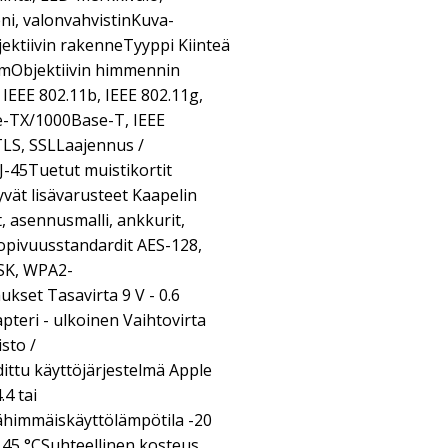
eni, valonvahvistinKuva-
ektiivin rakenneTyyppi Kiinteä
 mmObjektiivin himmennin
 IEEE 802.11b, IEEE 802.11g,
-TX/1000Base-T, IEEE
LS, SSLLaajennus /
J-45Tuetut muistikortit
vät lisävarusteet Kaapelin
t, asennusmalli, ankkurit,
sopivuusstandardit AES-128,
PSK, WPA2-
kset Tasavirta 9 V - 0.6
pteri - ulkoinen Vaihtovirta
sto /
ittu käyttöjärjestelmä Apple
.4 tai
himmäiskäyttölämpötila -20
45 °CSuhteellinen kosteus