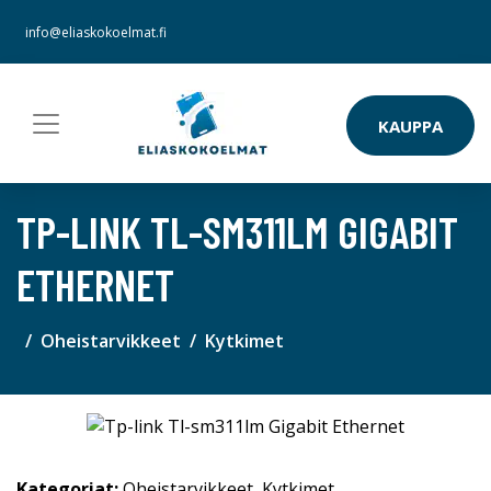
info@eliaskokoelmat.fi
KAUPPA
TP-LINK TL-SM311LM GIGABIT
ETHERNET
Oheistarvikkeet
Kytkimet
Kategoriat:
Oheistarvikkeet
,
Kytkimet