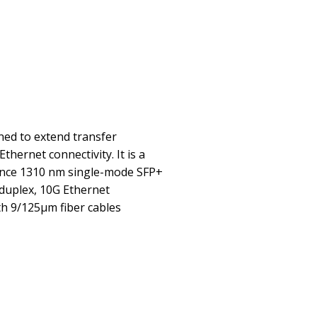
ed to extend transfer
hernet connectivity. It is a
nce 1310 nm single-mode SFP+
l duplex, 10G Ethernet
th 9/125µm fiber cables