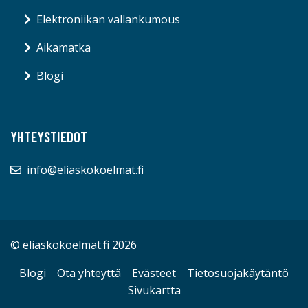
Elektroniikan vallankumous
Aikamatka
Blogi
YHTEYSTIEDOT
info@eliaskokoelmat.fi
© eliaskokoelmat.fi 2026
Blogi
Ota yhteyttä
Evästeet
Tietosuojakäytäntö
Sivukartta