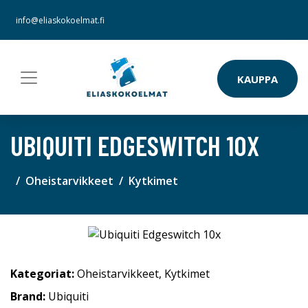
info@eliaskokoelmat.fi
KAUPPA
UBIQUITI EDGESWITCH 10X
Oheistarvikkeet
Kytkimet
Kategoriat:
Oheistarvikkeet
,
Kytkimet
Brand:
Ubiquiti