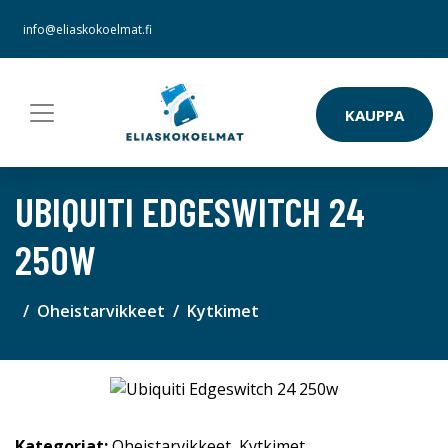
info@eliaskokoelmat.fi
KAUPPA
UBIQUITI EDGESWITCH 24
250W
Oheistarvikkeet
Kytkimet
Kategoriat:
Oheistarvikkeet
,
Kytkimet