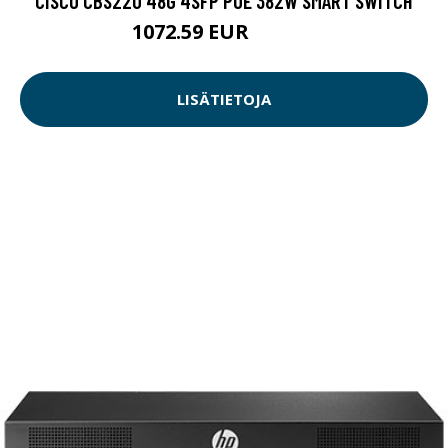
CISCO CBS220 48G 4SFP POE 382W SMART SWITCH
1072.59 EUR
1072.6 EUR
LISÄTIETOJA