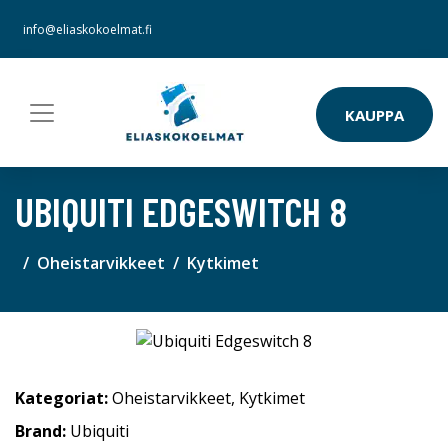
info@eliaskokoelmat.fi
KAUPPA
UBIQUITI EDGESWITCH 8
Oheistarvikkeet
Kytkimet
Kategoriat:
Oheistarvikkeet
,
Kytkimet
Brand:
Ubiquiti