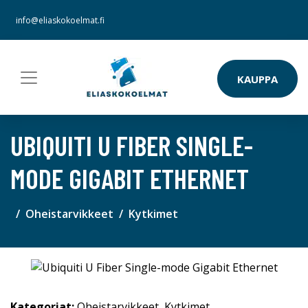
info@eliaskokoelmat.fi
KAUPPA
UBIQUITI U FIBER SINGLE-
MODE GIGABIT ETHERNET
Oheistarvikkeet
Kytkimet
Kategoriat:
Oheistarvikkeet
,
Kytkimet