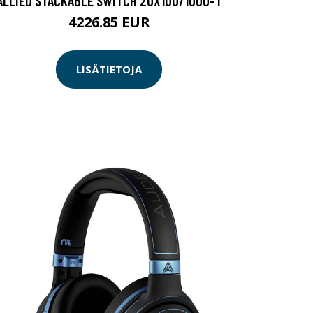
ALLIED STACKABLE SWITCH 20X100/1000-T
4226.85 EUR
LISÄTIETOJA