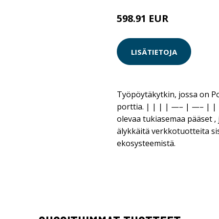
598.91 EUR
598.92 EUR
LISÄTIETOJA
Työpöytäkytkin, jossa on Po
porttia. | | | | —– | —– | 
olevaa tukiasemaa pääset , j
älykkäitä verkkotuotteita si
ekosysteemistä.