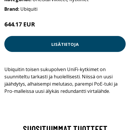
Brand:
Ubiquiti
644.17 EUR
644.18 EUR
LISÄTIETOJA
Ubiquitin toisen sukupolven UniFi-kytkimet on
suunniteltu tarkasti ja huolellisesti. Niissä on uusi
jäähdytys, alhaisempi melutaso, parempi PoE-tuki ja
Pro-malleissa uusi älykäs redundantti virtalähde.
SUOSITUIMMAT TUOTTEET