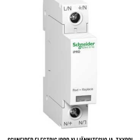
SCHNEIDER ELECTRIC IPRD YLIJÄNNITESUOJA, TYYPPI