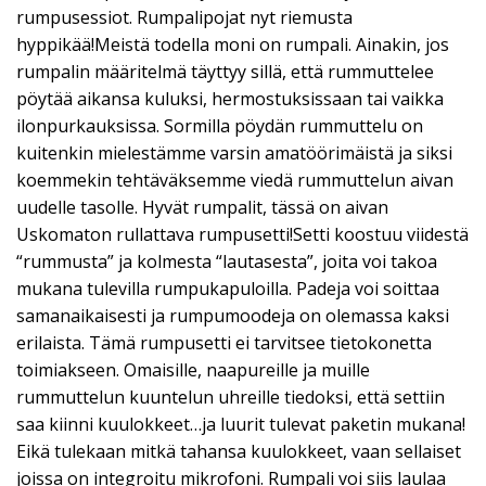
rumpusessiot. Rumpalipojat nyt riemusta
hyppikää!Meistä todella moni on rumpali. Ainakin, jos
rumpalin määritelmä täyttyy sillä, että rummuttelee
pöytää aikansa kuluksi, hermostuksissaan tai vaikka
ilonpurkauksissa. Sormilla pöydän rummuttelu on
kuitenkin mielestämme varsin amatöörimäistä ja siksi
koemmekin tehtäväksemme viedä rummuttelun aivan
uudelle tasolle. Hyvät rumpalit, tässä on aivan
Uskomaton rullattava rumpusetti!Setti koostuu viidestä
“rummusta” ja kolmesta “lautasesta”, joita voi takoa
mukana tulevilla rumpukapuloilla. Padeja voi soittaa
samanaikaisesti ja rumpumoodeja on olemassa kaksi
erilaista. Tämä rumpusetti ei tarvitsee tietokonetta
toimiakseen. Omaisille, naapureille ja muille
rummuttelun kuuntelun uhreille tiedoksi, että settiin
saa kiinni kuulokkeet…ja luurit tulevat paketin mukana!
Eikä tulekaan mitkä tahansa kuulokkeet, vaan sellaiset
joissa on integroitu mikrofoni. Rumpali voi siis laulaa