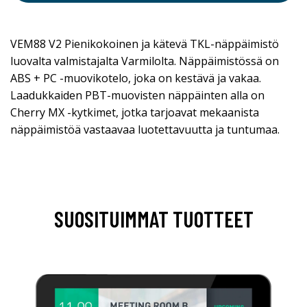
VEM88 V2 Pienikokoinen ja kätevä TKL-näppäimistö
luovalta valmistajalta Varmilolta. Näppäimistössä on
ABS + PC -muovikotelo, joka on kestävä ja vakaa.
Laadukkaiden PBT-muovisten näppäinten alla on
Cherry MX -kytkimet, jotka tarjoavat mekaanista
näppäimistöä vastaavaa luotettavuutta ja tuntumaa.
SUOSITUIMMAT TUOTTEET