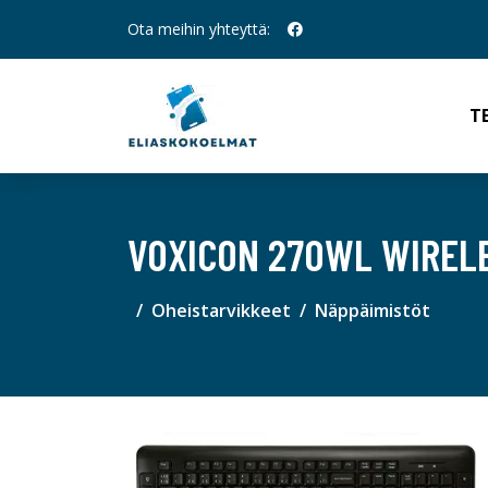
Ota meihin yhteyttä:
T
VOXICON 270WL WIRELE
Oheistarvikkeet
Näppäimistöt