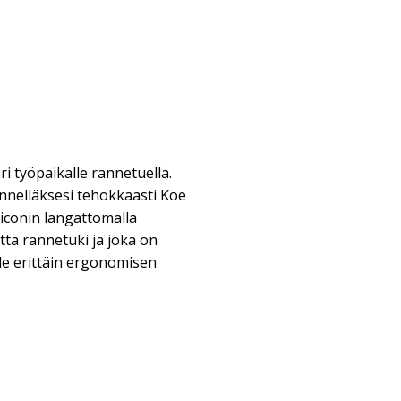
i työpaikalle rannetuella.
ennelläksesi tehokkaasti Koe
iconin langattomalla
tta rannetuki ja joka on
le erittäin ergonomisen