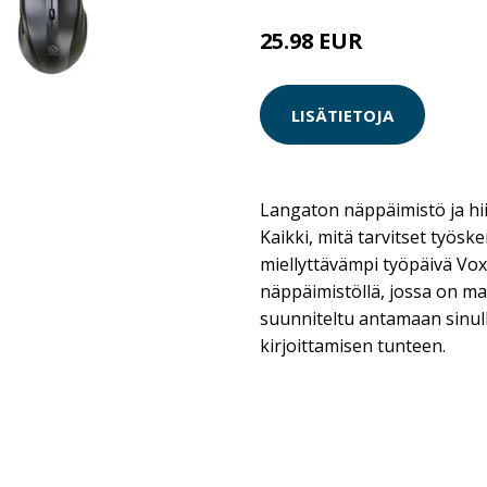
25.98 EUR
29.9 EUR
LISÄTIETOJA
Langaton näppäimistö ja hiir
Kaikki, mitä tarvitset työsk
miellyttävämpi työpäivä Vox
näppäimistöllä, jossa on ma
suunniteltu antamaan sinul
kirjoittamisen tunteen.