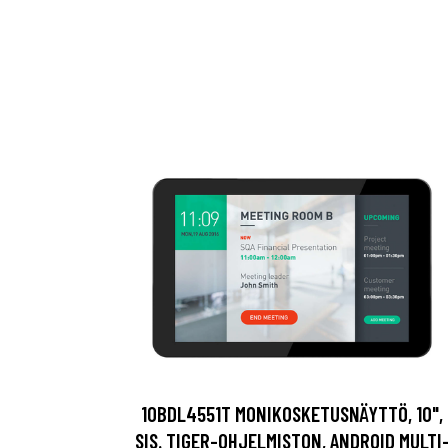
10BDL4551T MONIKOSKETUSNÄYTTÖ, 10",
SIS. TIGER-OHJELMISTON, ANDROID MULTI