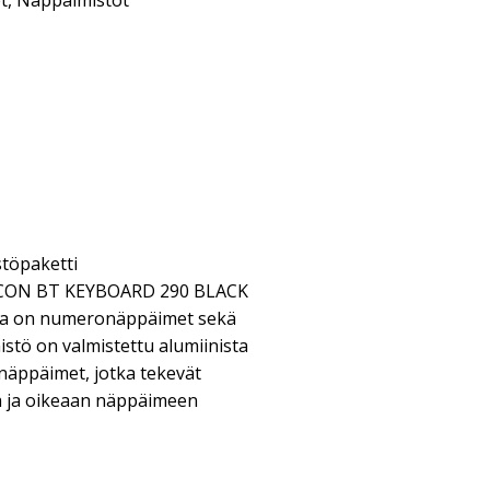
t
,
Näppäimistöt
stöpaketti
XICON BT KEYBOARD 290 BLACK
sa on numeronäppäimet sekä
istö on valmistettu alumiinista
t näppäimet, jotka tekevät
ää ja oikeaan näppäimeen