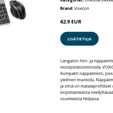
Kategoriat:
Oheistarvikkee
Brand:
Voxicon
62.9 EUR
85 EUR
LISÄTIETOJA
Langaton hiiri- ja näppäimi
monipistetoiminnolla. VO
Kompakti näppäimistö, jos
ylellinen muotoilu. Näppäim
ja siinä on matalaprofiilise
kirjoittamisesta miellyttäv
osumisesta helppoa.