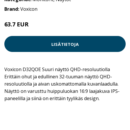
Brand:
Voxicon
63.7 EUR
245 EUR
LISÄTIETOJA
Voxicon D32QOE Suuri näyttö QHD-resoluutiolla
Erittäin ohut ja edullinen 32-tuuman näyttö QHD-
resoluutiolla ja aivan uskomattomalla kuvanlaadulla.
Näyttö on varusttu huippuluokan 16:9 laajakuva IPS-
paneelilla ja siinä on erittäin tyylikäs design.