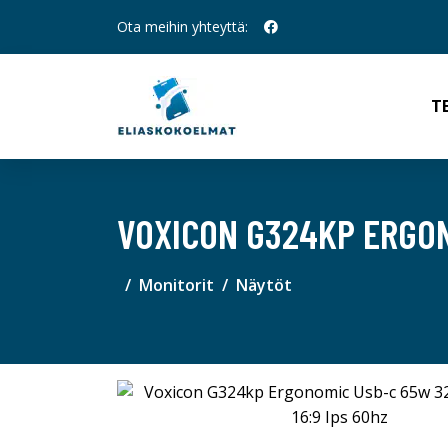
Ota meihin yhteyttä:
T
VOXICON G324KP ERGONO
Monitorit
Näytöt