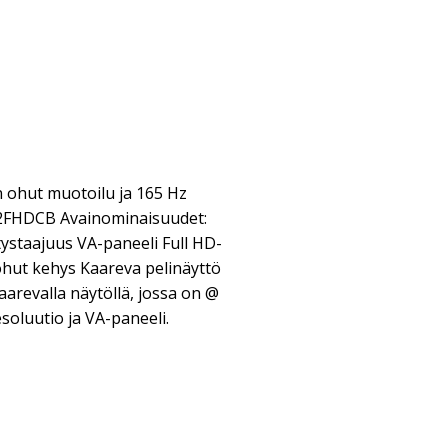
n ohut muotoilu ja 165 Hz
32FHDCB Avainominaisuudet:
ystaajuus VA-paneeli Full HD-
hut kehys Kaareva pelinäyttö
aarevalla näytöllä, jossa on @
oluutio ja VA-paneeli.