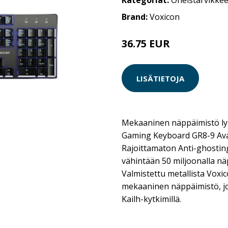
Kategoriat:
Oheistarvikkee
Brand:
Voxicon
36.75 EUR
49 EUR
LISÄTIETOJA
Mekaaninen näppäimistö lyhy
Gaming Keyboard GR8-9 Ava
Rajoittamaton Anti-ghostin
vähintään 50 miljoonalla nä
Valmistettu metallista Vox
mekaaninen näppäimistö, jo
Kailh-kytkimillä.