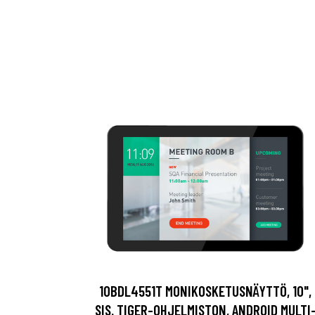
10BDL4551T MONIKOSKETUSNÄYTTÖ, 10",
SIS. TIGER-OHJELMISTON, ANDROID MULTI