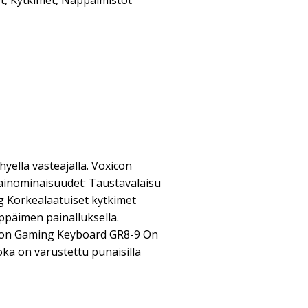
t
,
Kytkimet
,
Näppäimistöt
ellä vasteajalla. Voxicon
inominaisuudet: Taustavalaisu
g Korkealaatuiset kytkimet
ppäimen painalluksella.
icon Gaming Keyboard GR8-9 On
ka on varustettu punaisilla