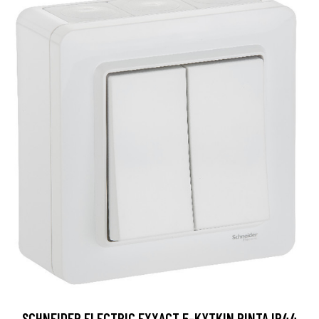
SCHNEIDER ELECTRIC EXXACT 5-KYTKIN PINTA IP44