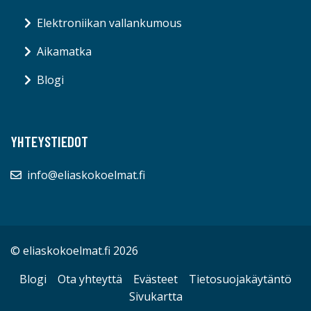
Elektroniikan vallankumous
Aikamatka
Blogi
YHTEYSTIEDOT
info@eliaskokoelmat.fi
© eliaskokoelmat.fi 2026
Blogi
Ota yhteyttä
Evästeet
Tietosuojakäytäntö
Sivukartta