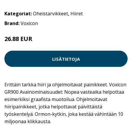
Kategoriat:
Oheistarvikkeet
,
Hiiret
Brand:
Voxicon
26.88 EUR
29.9 EUR
LISÄTIETOJA
Erittäin tarkka hiiri ja ohjelmoitavat painikkeet. Voxicon
GR900 Avainominaisuudet: Nopea vasteaika helpottaa
esimerkiksi graafista muotoilua. Ohjelmoitavat
hiiripainikkeet, jotka helpottavat päivittäistä
työskentelyä. Ormon-kytkin, joka kestää vähintään 10
miljoonaa klikkausta.