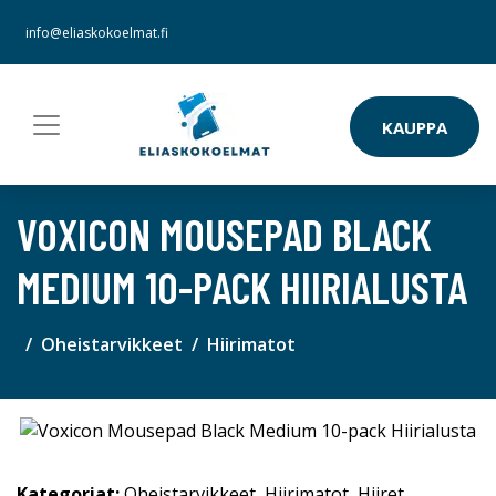
info@eliaskokoelmat.fi
KAUPPA
VOXICON MOUSEPAD BLACK
MEDIUM 10-PACK HIIRIALUSTA
Oheistarvikkeet
Hiirimatot
Kategoriat:
Oheistarvikkeet
,
Hiirimatot
,
Hiiret