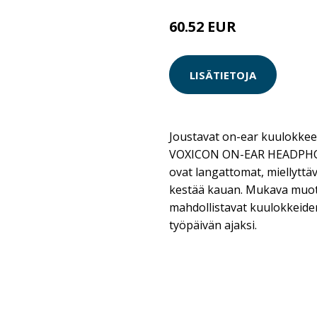
60.52 EUR
73.9 EUR
LISÄTIETOJA
Joustavat on-ear kuulokkeet,
VOXICON ON-EAR HEADPHON
ovat langattomat, miellyttäv
kestää kauan. Mukava muoto
mahdollistavat kuulokkeide
työpäivän ajaksi.