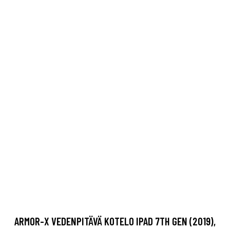
ARMOR-X VEDENPITÄVÄ KOTELO IPAD 7TH GEN (2019),
IPAD 8TH GEN (2020), IPAD 9TH GEN (2021)