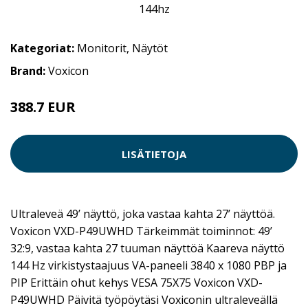
Kategoriat:
Monitorit
,
Näytöt
Brand:
Voxicon
388.7 EUR
845 EUR
LISÄTIETOJA
Ultraleveä 49’ näyttö, joka vastaa kahta 27’ näyttöä.
Voxicon VXD-P49UWHD Tärkeimmät toiminnot: 49’
32:9, vastaa kahta 27 tuuman näyttöä Kaareva näyttö
144 Hz virkistystaajuus VA-paneeli 3840 x 1080 PBP ja
PIP Erittäin ohut kehys VESA 75X75 Voxicon VXD-
P49UWHD Päivitä työpöytäsi Voxiconin ultraleveällä