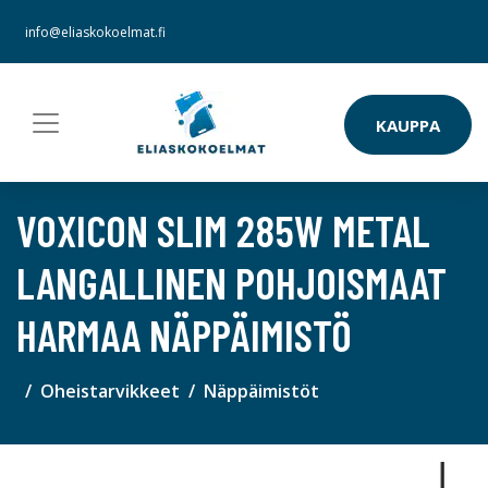
info@eliaskokoelmat.fi
KAUPPA
VOXICON SLIM 285W METAL
LANGALLINEN POHJOISMAAT
HARMAA NÄPPÄIMISTÖ
Oheistarvikkeet
Näppäimistöt