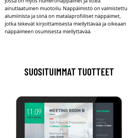
jossa on myös numeronäppäimet ja litteä
ainutlaatuinen muotoilu. Näppäimistö on valmistettu
alumiinista ja siinä on matalaprofiiliset näppäimet,
jotka tekevät kirjoittamisesta miellyttävää ja oikeaan
näppäimeen osumisesta miellyttävää.
SUOSITUIMMAT TUOTTEET