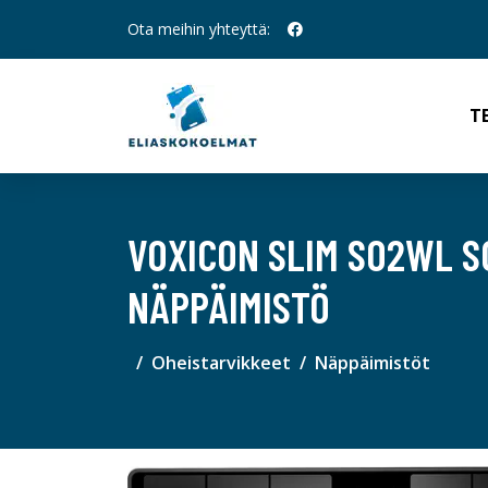
Ota meihin yhteyttä:
T
VOXICON SLIM SO2WL S
NÄPPÄIMISTÖ
Oheistarvikkeet
Näppäimistöt