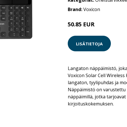
Kategoriat:
Oheistarvikkee
Brand:
Voxicon
50.85 EUR
59.9 EUR
LISÄTIETOJA
Langaton näppäimistö, joka 
Voxicon Solar Cell Wireles
langaton, tyylipuhdas ja mo
Näppäimistö on varustettu alh
näppäimillä, jotka tarjoavat
kirjoituskokemuksen.