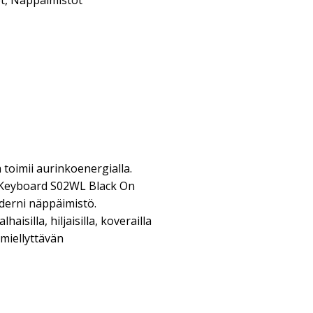
t
,
Näppäimistöt
toimii aurinkoenergialla.
s Keyboard S02WL Black On
derni näppäimistö.
aisilla, hiljaisilla, koverailla
 miellyttävän