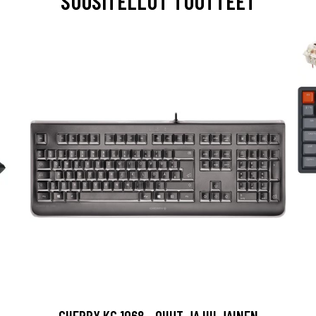
SUOSITELLUT TUOTTEET
CHERRY KC 1068 - OHUT JA HILJAINEN