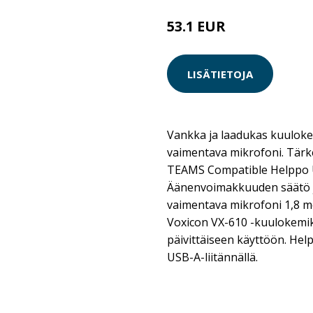
53.1 EUR
59 EUR
LISÄTIETOJA
Vankka ja laadukas kuuloke
vaimentava mikrofoni. Tär
TEAMS Compatible Helppo U
Äänenvoimakkuuden säätö 
vaimentava mikrofoni 1,8 m
Voxicon VX-610 -kuulokemikr
päivittäiseen käyttöön. He
USB-A-liitännällä.