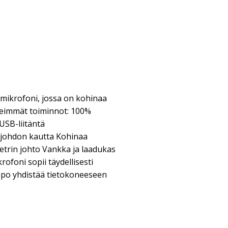
mikrofoni, jossa on kohinaa
keimmät toiminnot: 100%
SB-liitäntä
johdon kautta Kohinaa
etrin johto Vankka ja laadukas
ofoni sopii täydellisesti
lppo yhdistää tietokoneeseen