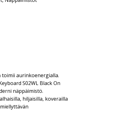
t
,
Näppäimistöt
toimii aurinkoenergialla.
s Keyboard S02WL Black On
derni näppäimistö.
aisilla, hiljaisilla, koverailla
 miellyttävän