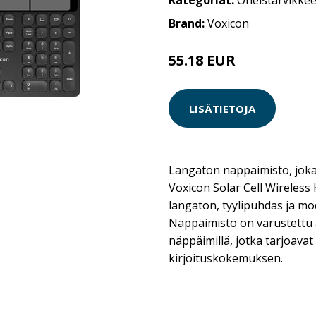
Kategoriat:
Oheistarvikkee
Brand:
Voxicon
55.18 EUR
LISÄTIETOJA
Langaton näppäimistö, joka 
Voxicon Solar Cell Wireles
langaton, tyylipuhdas ja mo
Näppäimistö on varustettu alh
näppäimillä, jotka tarjoavat
kirjoituskokemuksen.