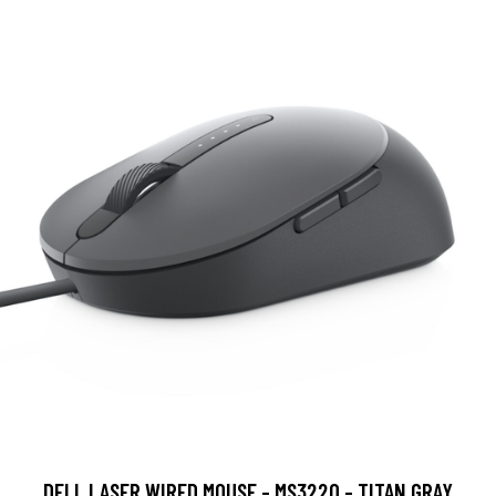
DELL LASER WIRED MOUSE - MS3220 - TITAN GRAY