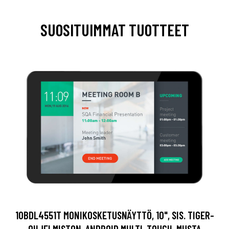
SUOSITUIMMAT TUOTTEET
10BDL4551T MONIKOSKETUSNÄYTTÖ, 10", SIS. TIGER-
OHJELMISTON, ANDROID MULTI-TOUCH, MUSTA