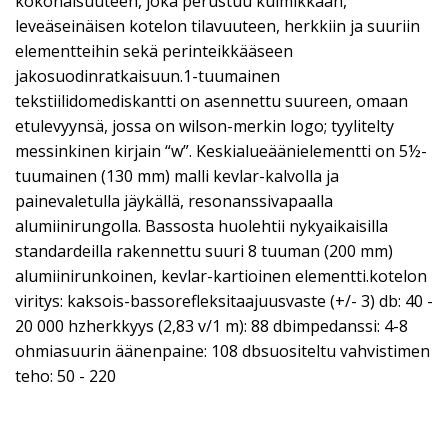
kokonaisuuteen, joka perustuu kulmikkaan,
leveäseinäisen kotelon tilavuuteen, herkkiin ja suuriin
elementteihin sekä perinteikkääseen
jakosuodinratkaisuun.1-tuumainen
tekstiilidomediskantti on asennettu suureen, omaan
etulevyynsä, jossa on wilson-merkin logo; tyylitelty
messinkinen kirjain “w”. Keskialueäänielementti on 5½-
tuumainen (130 mm) malli kevlar-kalvolla ja
painevaletulla jäykällä, resonanssivapaalla
alumiinirungolla. Bassosta huolehtii nykyaikaisilla
standardeilla rakennettu suuri 8 tuuman (200 mm)
alumiinirunkoinen, kevlar-kartioinen elementti.kotelon
viritys: kaksois-bassorefleksitaajuusvaste (+/- 3) db: 40 -
20 000 hzherkkyys (2,83 v/1 m): 88 dbimpedanssi: 4-8
ohmiasuurin äänenpaine: 108 dbsuositeltu vahvistimen
teho: 50 - 220