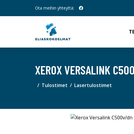
Ota meihin yhteyttä:
T
XEROX VERSALINK C50
Tulostimet
Lasertulostimet