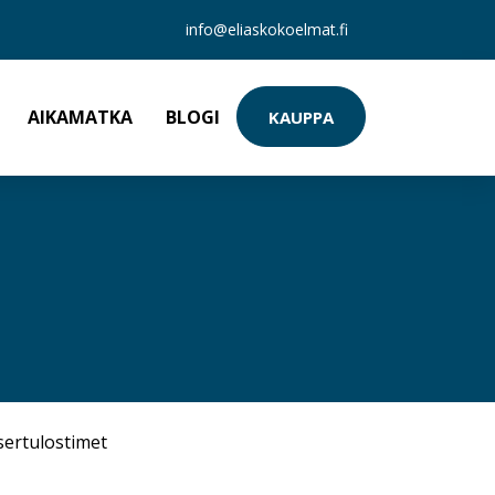
info@eliaskokoelmat.fi
AIKAMATKA
BLOGI
KAUPPA
sertulostimet