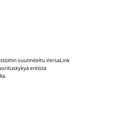
töihin suunniteltu VersaLink
uorituskykyä entistä
la.