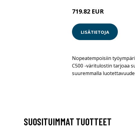
719.82 EUR
LISÄTIETOJA
Nopeatempoisiin työympäris
C500 -väritulostin tarjoaa s
suuremmalla luotettavuudel
SUOSITUIMMAT TUOTTEET