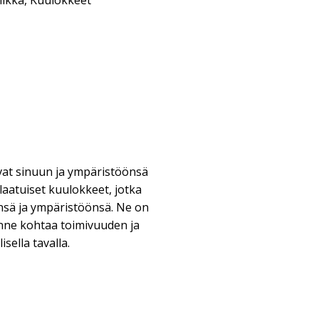
iikka
,
Kuulokkeet
at sinuun ja ympäristöönsä
aatuiset kuulokkeet, jotka
nsä ja ympäristöönsä. Ne on
enne kohtaa toimivuuden ja
sella tavalla.