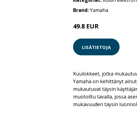
Kategoriat:
Kodin elektron
Brand:
Yamaha
49.8 EUR
249 EUR
LISÄTIETOJA
Kuulokkeet, jotka mukautuv
Yamaha on kehittänyt ainutl
mukautuvat täysin käyttäjä
muotoiltu tavalla, jossa as
mukavuuden täysin luonnolli