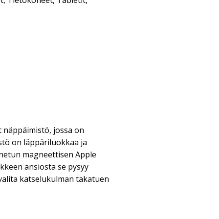
t
,
Tietokoneet
,
Tabletit
,
 näppäimistö, jossa on
stö on läppäriluokkaa ja
nnetun magneettisen Apple
ikkeen ansiosta se pysyy
t valita katselukulman takatuen