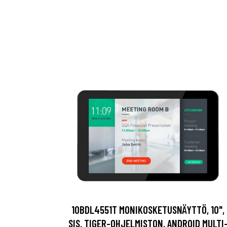
10BDL4551T MONIKOSKETUSNÄYTTÖ, 10",
SIS. TIGER-OHJELMISTON, ANDROID MULTI