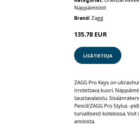
Kategoriat:
Oheistarvikkee
Näppäimistöt
Brand:
Zagg
135.78 EUR
LISÄTIETOJA
ZAGG Pro Keys on ultraohut
irrotettava kuori. Näppäimi
taustavalaistu. Sisäänrake
Pencil/ZAGG Pro Stylus -pid
turvallisesti kotelossa. Voi
ansiosta.